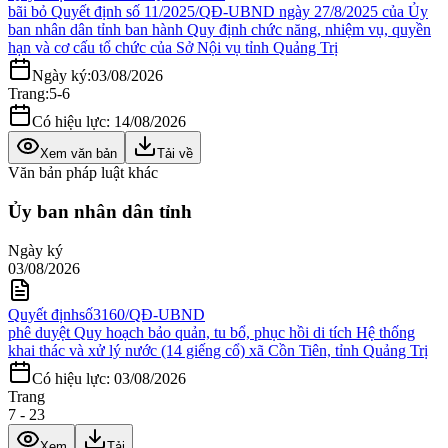
bãi bỏ Quyết định số 11/2025/QĐ-UBND ngày 27/8/2025 của Ủy
ban nhân dân tỉnh ban hành Quy định chức năng, nhiệm vụ, quyền
hạn và cơ cấu tổ chức của Sở Nội vụ tỉnh Quảng Trị
Ngày ký:
03/08/2026
Trang:
5
-
6
Có hiệu lực:
14/08/2026
Xem văn bản
Tải về
Văn bản pháp luật khác
Ủy ban nhân dân tỉnh
Ngày ký
03/08/2026
Quyết định
số
3160/QĐ-UBND
phê duyệt Quy hoạch bảo quản, tu bổ, phục hồi di tích Hệ thống
khai thác và xử lý nước (14 giếng cổ) xã Cồn Tiên, tỉnh Quảng Trị
Có hiệu lực:
03/08/2026
Trang
7
-
23
Xem
Tải