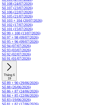
Số
108
(
24/07/2026
)
Số
107
(
23/07/2026
)
Số
106
(
22/07/2026
)
Số
105
(
21/07/2026
)
Số
103 + 104
(
20/07/2026
)
Số
102
(
17/07/2026
)
Số
101
(
15/07/2026
)
Số
99 + 100
(
13/07/2026
)
Số
97 + 98
(
09/07/2026
)
Số
95 + 96
(
09/07/2026
)
Số
94
(
07/07/2026
)
Số
93
(
03/07/2026
)
Số
92
(
02/07/2026
)
Số
91
(
01/07/2026
)
Tháng 6
19
Số
89 + 90
(
29/06/2026
)
Số
88
(
26/06/2026
)
Số
86 + 87
(
24/06/2026
)
Số
84 + 85
(
22/06/2026
)
Số
83
(
19/06/2026
)
Số
81 + 82
(
17/06/2026
)